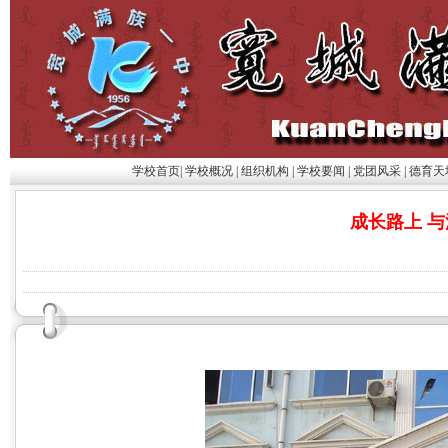
学校首页
|
学校概况
|
组织机构
|
学校要闻
|
党团风采
|
德育天
成长路上 与