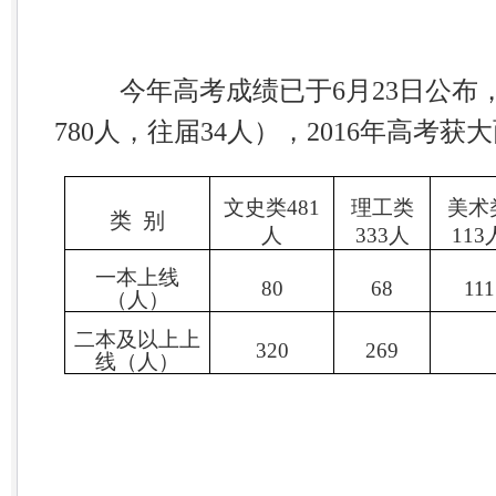
今年高考成绩已于
6
月
23
日公布
780
人，往届
34
人），
2016
年高考获大
文史类
481
理工类
美术
类
别
人
333
人
113
一本上线
80
68
111
（人）
二本及以上上
320
269
线（人）