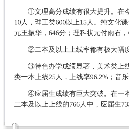
①文理高分成绩有很大提升。在
10
人，理工类
600
以上
15
人。纯文化课
元王振华，
646
分；理科状元付雨石，
②二本及以上上线率都有极大幅
③特色办学成绩显著，美术类上
类一本上线
25
人，上线率
96.2%
；音乐
④应届生成绩有巨大突破。在一
二本及以上上线的
766
人中，应届生
73